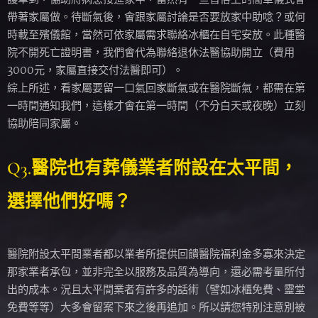
帶著家屬做。待斷氣後，會跟家屬討論是否要放家中助唸？或何
時載至殯儀館，當然可依家屬需求聯絡冰櫃在自宅安放。此種醫
院不開死亡證明書，我們會代為聯絡退休法醫協助開立（費用
3000元，家屬直接交付法醫即可）。
綜上所述，看家屬要留一口氣回家斷氣或在醫院斷氣，都需在第
一時間通知我們，這樣才會在第一時間（不分白天或夜晚）立刻
協助陪同家屬。
Q3.醫院也有葬儀業者附設在太平間，
選擇他們好嗎？
醫院附設太平間業者都以業者所提供回饋醫院福利金多寡來決定
那家業者承包，並非完全以服務及品質為導向，還必需考量所付
出的成本。況且太平間業者有許多的話術（譬如冰櫃免費、靈堂
免費等等）大多會留案下來之後再追加。所以請您特別注意別被