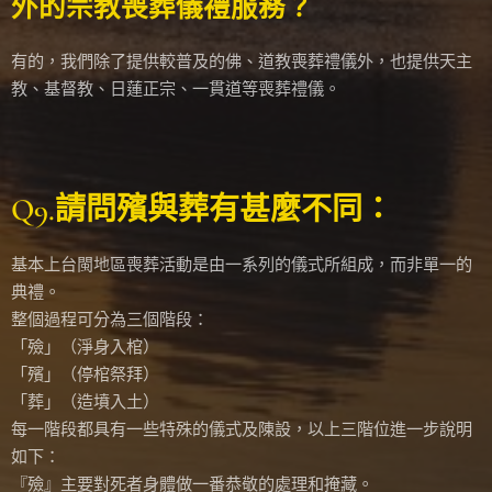
外的宗教喪葬儀禮服務？
有的，我們除了提供較普及的佛、道教喪葬禮儀外，也提供天主
教、基督教、日蓮正宗、一貫道等喪葬禮儀。
Q9.請問殯與葬有甚麼不同：
基本上台閩地區喪葬活動是由一系列的儀式所組成，而非單一的
典禮。
整個過程可分為三個階段：
「殮」（淨身入棺）
「殯」（停棺祭拜）
「葬」（造墳入土）
每一階段都具有一些特殊的儀式及陳設，以上三階位進一步說明
如下：
『殮』主要對死者身體做一番恭敬的處理和掩藏。