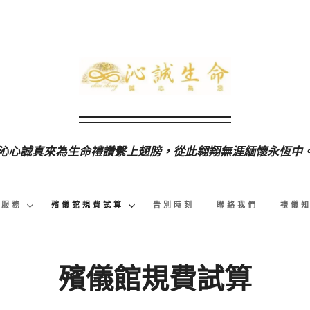
沁心誠真來為生命禮讚繫上翅膀，從此翱翔無涯緬懷永恆中
儀服務
殯儀館規費試算
告別時刻
聯絡我們
禮儀
殯儀館規費試算